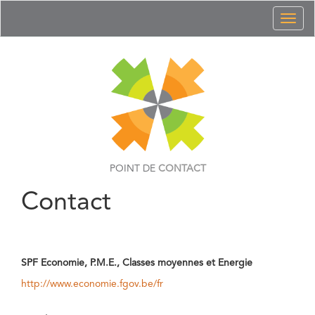
Toggl
naviga
POINT DE
CONTACT
Contact
SPF Economie, P.M.E., Classes moyennes et Energie
http://www.economie.fgov.be/fr