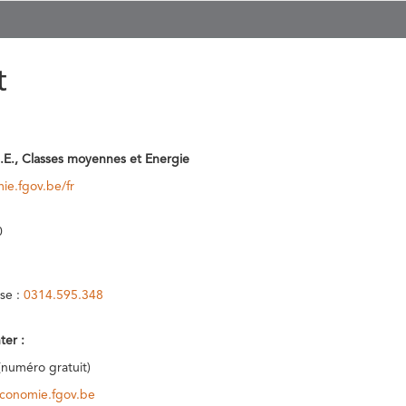
t
.E., Classes moyennes et Energie
ie.fgov.be/fr
0
se :
0314.595.348
ter :
(numéro gratuit)
conomie.fgov.be