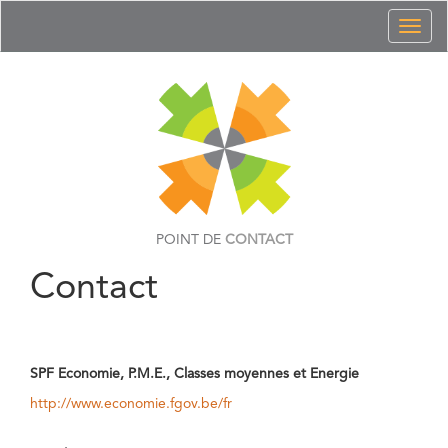
Toggl
naviga
POINT DE
CONTACT
Contact
SPF Economie, P.M.E., Classes moyennes et Energie
http://www.economie.fgov.be/fr