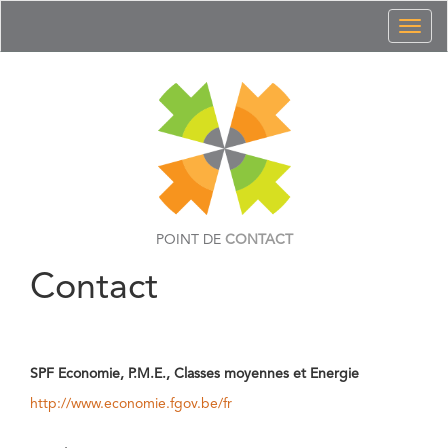
Toggl
naviga
POINT DE
CONTACT
Contact
SPF Economie, P.M.E., Classes moyennes et Energie
http://www.economie.fgov.be/fr