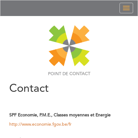
Toggl
naviga
POINT DE
CONTACT
Contact
SPF Economie, P.M.E., Classes moyennes et Energie
http://www.economie.fgov.be/fr