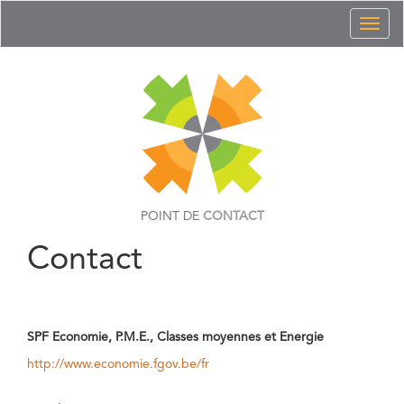
Toggl
naviga
POINT DE
CONTACT
Contact
SPF Economie, P.M.E., Classes moyennes et Energie
http://www.economie.fgov.be/fr