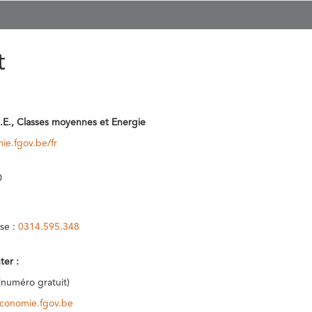
t
.E., Classes moyennes et Energie
ie.fgov.be/fr
0
se :
0314.595.348
ter :
(numéro gratuit)
conomie.fgov.be