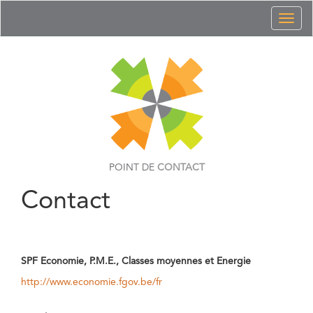
Toggl
naviga
POINT DE
CONTACT
Contact
SPF Economie, P.M.E., Classes moyennes et Energie
http://www.economie.fgov.be/fr