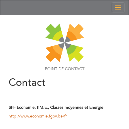
Toggl
naviga
POINT DE
CONTACT
Contact
SPF Economie, P.M.E., Classes moyennes et Energie
http://www.economie.fgov.be/fr