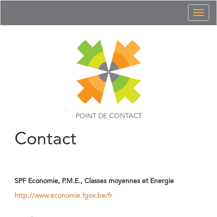
Toggl
naviga
POINT DE
CONTACT
Contact
SPF Economie, P.M.E., Classes moyennes et Energie
http://www.economie.fgov.be/fr