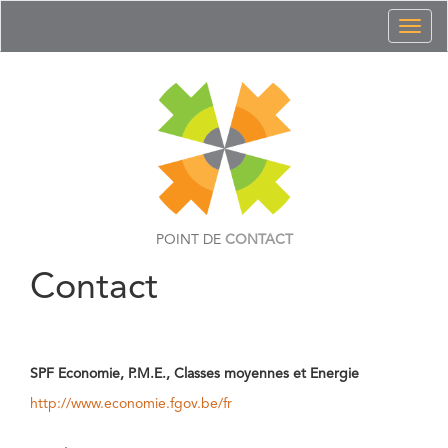
Toggl
naviga
POINT DE
CONTACT
Contact
SPF Economie, P.M.E., Classes moyennes et Energie
http://www.economie.fgov.be/fr