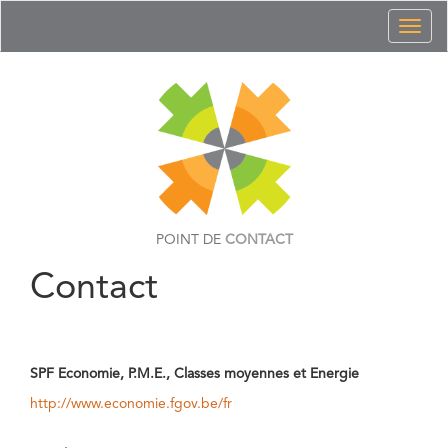
Toggl
naviga
POINT DE
CONTACT
Contact
SPF Economie, P.M.E., Classes moyennes et Energie
http://www.economie.fgov.be/fr