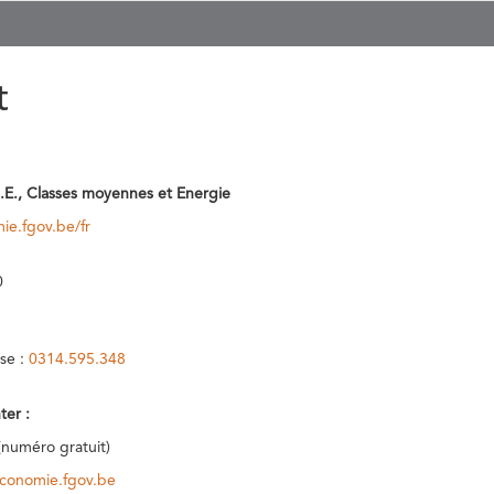
t
.E., Classes moyennes et Energie
ie.fgov.be/fr
0
se :
0314.595.348
ter :
(numéro gratuit)
conomie.fgov.be