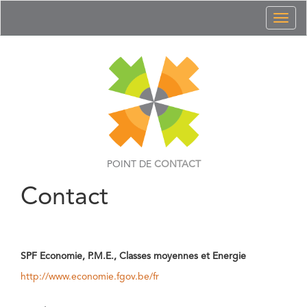
Toggl
naviga
POINT DE
CONTACT
Contact
SPF Economie, P.M.E., Classes moyennes et Energie
http://www.economie.fgov.be/fr