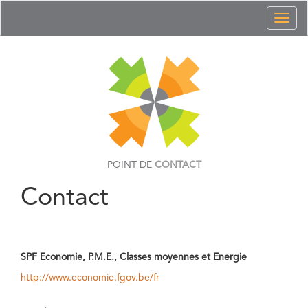
Toggl
naviga
POINT DE
CONTACT
Contact
SPF Economie, P.M.E., Classes moyennes et Energie
http://www.economie.fgov.be/fr