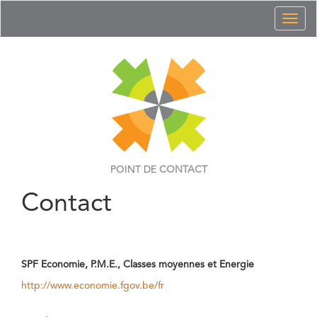
Toggl
naviga
POINT DE
CONTACT
Contact
SPF Economie, P.M.E., Classes moyennes et Energie
http://www.economie.fgov.be/fr