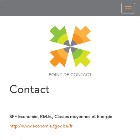
Toggl
naviga
POINT DE
CONTACT
Contact
SPF Economie, P.M.E., Classes moyennes et Energie
http://www.economie.fgov.be/fr