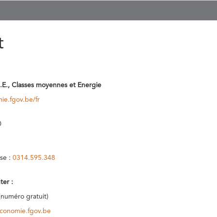
t
.E., Classes moyennes et Energie
ie.fgov.be/fr
0
se :
0314.595.348
ter :
(numéro gratuit)
conomie.fgov.be