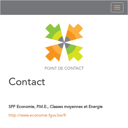
Toggl
naviga
POINT DE
CONTACT
Contact
SPF Economie, P.M.E., Classes moyennes et Energie
http://www.economie.fgov.be/fr