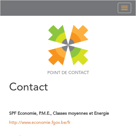
Toggl
naviga
POINT DE
CONTACT
Contact
SPF Economie, P.M.E., Classes moyennes et Energie
http://www.economie.fgov.be/fr