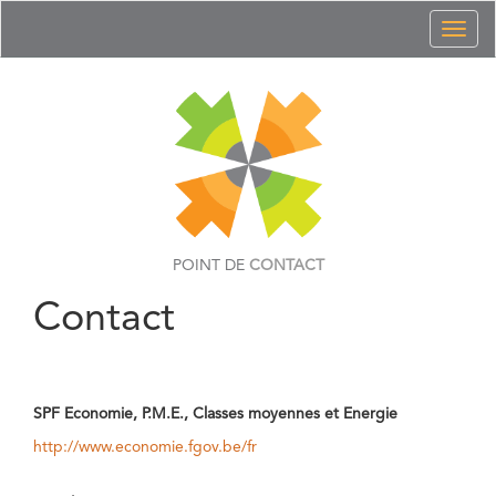
Toggl
naviga
POINT DE
CONTACT
Contact
SPF Economie, P.M.E., Classes moyennes et Energie
http://www.economie.fgov.be/fr