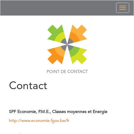
Toggl
naviga
POINT DE
CONTACT
Contact
SPF Economie, P.M.E., Classes moyennes et Energie
http://www.economie.fgov.be/fr