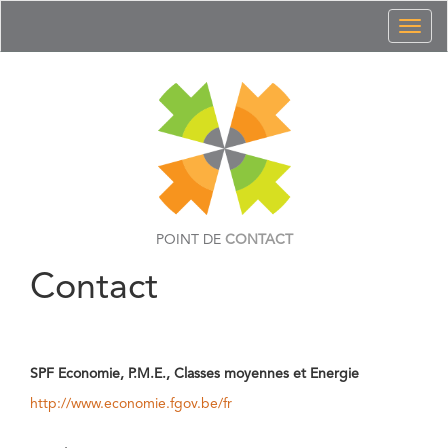
Toggl
naviga
POINT DE
CONTACT
Contact
SPF Economie, P.M.E., Classes moyennes et Energie
http://www.economie.fgov.be/fr