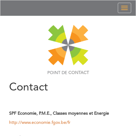
Toggl
naviga
POINT DE
CONTACT
Contact
SPF Economie, P.M.E., Classes moyennes et Energie
http://www.economie.fgov.be/fr