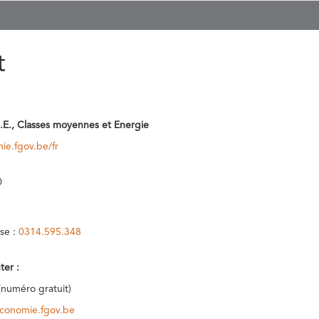
t
.E., Classes moyennes et Energie
ie.fgov.be/fr
0
se :
0314.595.348
ter :
(numéro gratuit)
conomie.fgov.be