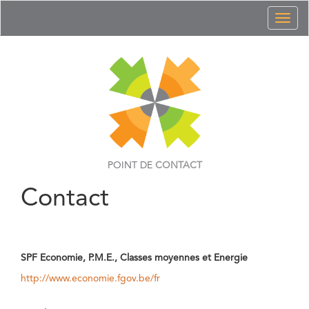
Toggl
naviga
POINT DE
CONTACT
Contact
SPF Economie, P.M.E., Classes moyennes et Energie
http://www.economie.fgov.be/fr