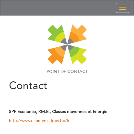
Toggl
naviga
POINT DE
CONTACT
Contact
SPF Economie, P.M.E., Classes moyennes et Energie
http://www.economie.fgov.be/fr