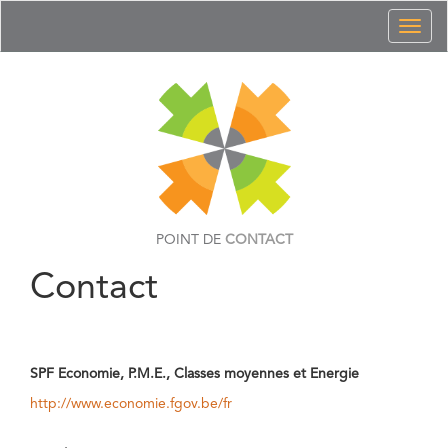
Toggl
naviga
POINT DE
CONTACT
Contact
SPF Economie, P.M.E., Classes moyennes et Energie
http://www.economie.fgov.be/fr