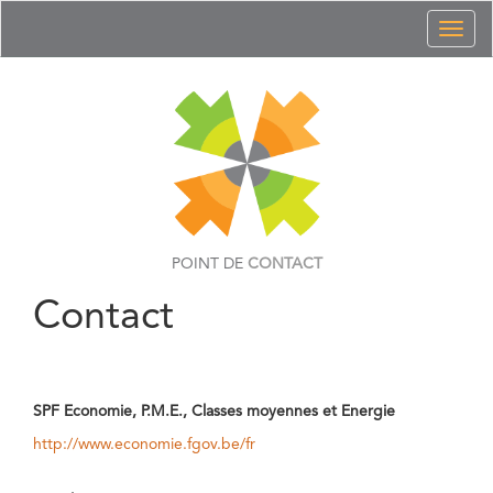
Toggl
naviga
POINT DE
CONTACT
Contact
SPF Economie, P.M.E., Classes moyennes et Energie
http://www.economie.fgov.be/fr