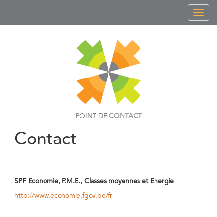
Toggl
naviga
POINT DE
CONTACT
Contact
SPF Economie, P.M.E., Classes moyennes et Energie
http://www.economie.fgov.be/fr