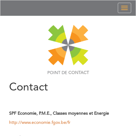
Toggl
naviga
POINT DE
CONTACT
Contact
SPF Economie, P.M.E., Classes moyennes et Energie
http://www.economie.fgov.be/fr