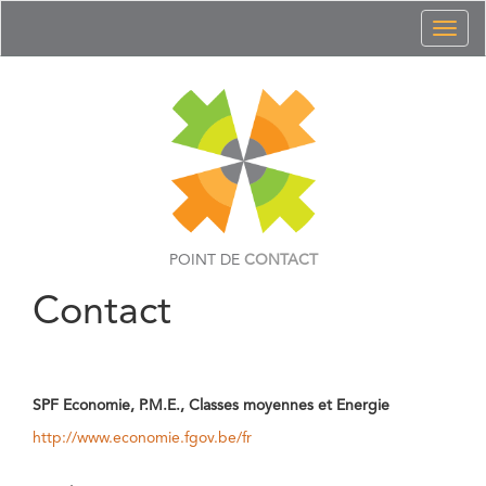
Toggl
naviga
POINT DE
CONTACT
Contact
SPF Economie, P.M.E., Classes moyennes et Energie
http://www.economie.fgov.be/fr