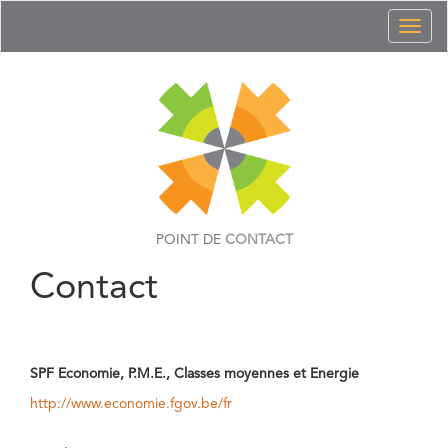
Toggl
naviga
POINT DE
CONTACT
Contact
SPF Economie, P.M.E., Classes moyennes et Energie
http://www.economie.fgov.be/fr