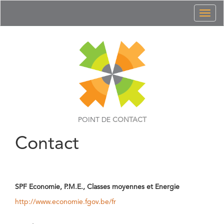
Toggl
naviga
POINT DE
CONTACT
Contact
SPF Economie, P.M.E., Classes moyennes et Energie
http://www.economie.fgov.be/fr