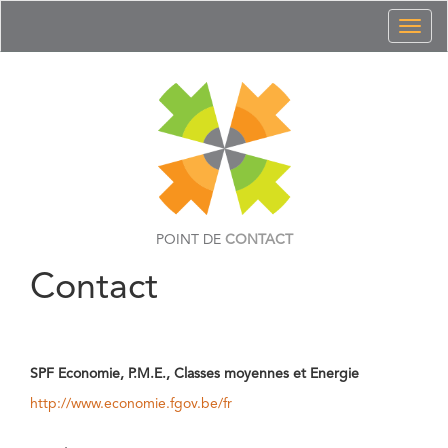
Toggl
naviga
POINT DE
CONTACT
Contact
SPF Economie, P.M.E., Classes moyennes et Energie
http://www.economie.fgov.be/fr