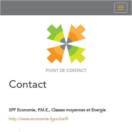
Toggl
naviga
POINT DE
CONTACT
Contact
SPF Economie, P.M.E., Classes moyennes et Energie
http://www.economie.fgov.be/fr