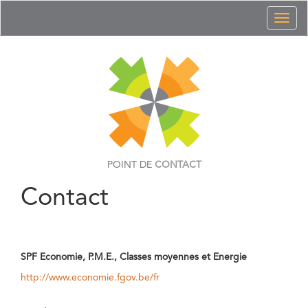
Toggl
naviga
POINT DE
CONTACT
Contact
SPF Economie, P.M.E., Classes moyennes et Energie
http://www.economie.fgov.be/fr