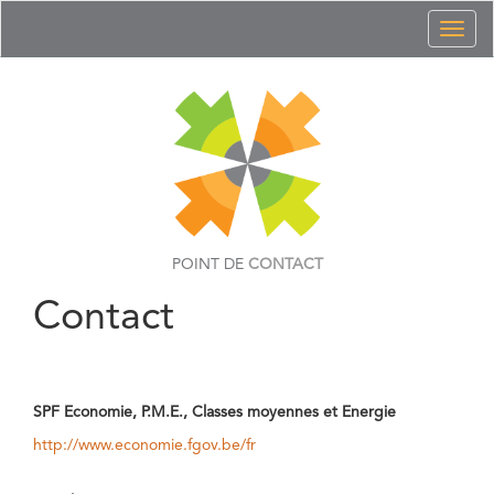
Toggl
naviga
POINT DE
CONTACT
Contact
SPF Economie, P.M.E., Classes moyennes et Energie
http://www.economie.fgov.be/fr