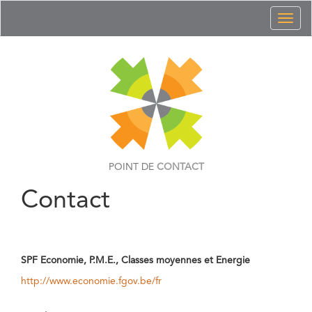
Toggl
naviga
POINT DE
CONTACT
Contact
SPF Economie, P.M.E., Classes moyennes et Energie
http://www.economie.fgov.be/fr