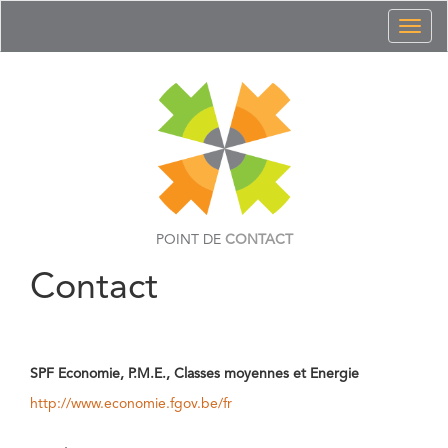
Toggl
naviga
POINT DE
CONTACT
Contact
SPF Economie, P.M.E., Classes moyennes et Energie
http://www.economie.fgov.be/fr