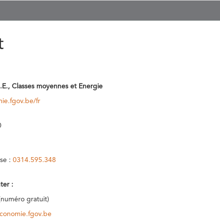
t
.E., Classes moyennes et Energie
ie.fgov.be/fr
0
se :
0314.595.348
ter :
(numéro gratuit)
conomie.fgov.be