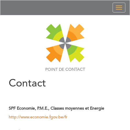
Toggl
naviga
POINT DE
CONTACT
Contact
SPF Economie, P.M.E., Classes moyennes et Energie
http://www.economie.fgov.be/fr