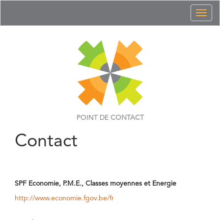
Toggl
naviga
POINT DE
CONTACT
Contact
SPF Economie, P.M.E., Classes moyennes et Energie
http://www.economie.fgov.be/fr