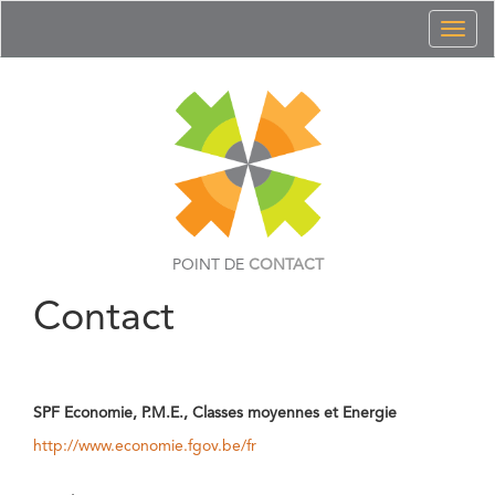
Toggl
naviga
POINT DE
CONTACT
Contact
SPF Economie, P.M.E., Classes moyennes et Energie
http://www.economie.fgov.be/fr