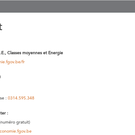
t
.E., Classes moyennes et Energie
ie.fgov.be/fr
0
se :
0314.595.348
ter :
(numéro gratuit)
conomie.fgov.be