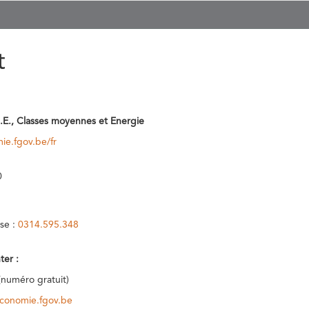
t
.E., Classes moyennes et Energie
ie.fgov.be/fr
0
se :
0314.595.348
ter :
(numéro gratuit)
conomie.fgov.be