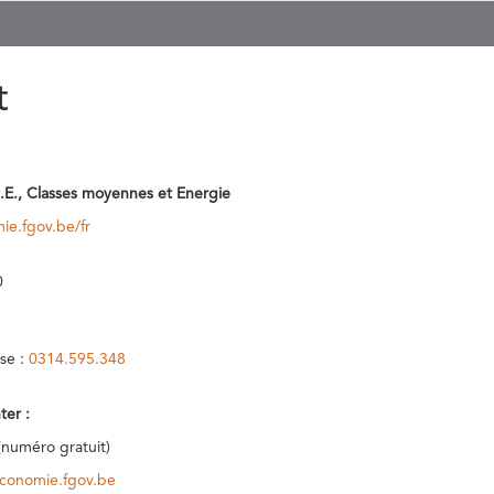
t
.E., Classes moyennes et Energie
ie.fgov.be/fr
0
se :
0314.595.348
ter :
(numéro gratuit)
conomie.fgov.be