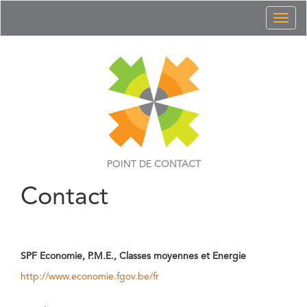
Toggl
naviga
POINT DE
CONTACT
Contact
SPF Economie, P.M.E., Classes moyennes et Energie
http://www.economie.fgov.be/fr