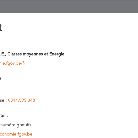
t
.E., Classes moyennes et Energie
ie.fgov.be/fr
0
se :
0314.595.348
ter :
(numéro gratuit)
conomie.fgov.be