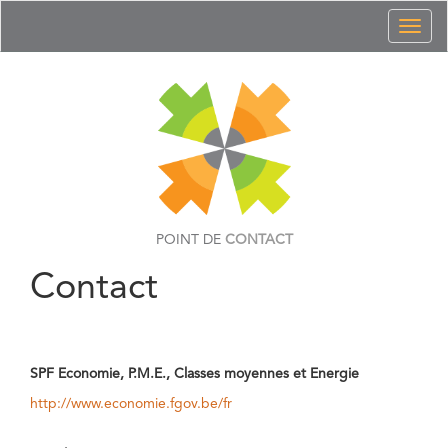
Toggl
naviga
POINT DE
CONTACT
Contact
SPF Economie, P.M.E., Classes moyennes et Energie
http://www.economie.fgov.be/fr